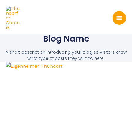
Zum
Mai
Inhalt
Men
springen
Blog Name
A short description introducing your blog so visitors know
what type of posts they will find here.