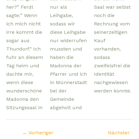
her?” Ferdl
nur als
Saal war selbst
sagte:” Wenn
Leihgabe,
noch die
ich mich nicht
sodass wir
Rechnung vom
irre kommt die
diese Leihgabe
seinerzeitigen
sogar aus
nur widerrufen
Kauf
Thundorf.“ Ich
mussten und
vorhanden,
fuhr an diesem
haben die
sodass
Tag heim und
Madonna der
zweifelsfrei die
dachte mir,
Pfarrer und ich
Identität
wenn diese
in Münnerstadt
nachgewiesen
wunderschöne
bei der
werden konnte.
Madonna den
Gemeinde
Sitzungssaal in
abgeholt und
←
Vorheriger
Nächster