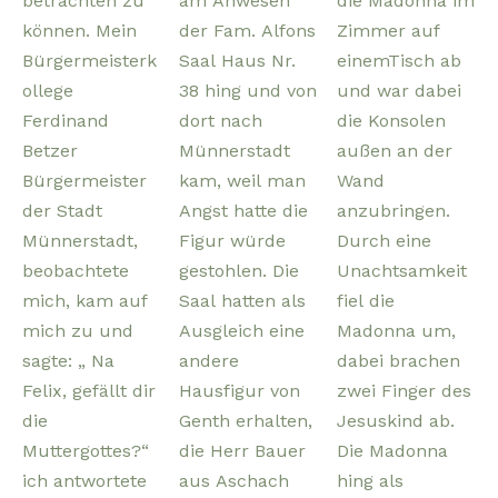
betrachten zu
am Anwesen
die Madonna im
können. Mein
der Fam. Alfons
Zimmer auf
Bürgermeisterk
Saal Haus Nr.
einemTisch ab
ollege
38 hing und von
und war dabei
Ferdinand
dort nach
die Konsolen
Betzer
Münnerstadt
außen an der
Bürgermeister
kam, weil man
Wand
der Stadt
Angst hatte die
anzubringen.
Münnerstadt,
Figur würde
Durch eine
beobachtete
gestohlen. Die
Unachtsamkeit
mich, kam auf
Saal hatten als
fiel die
mich zu und
Ausgleich eine
Madonna um,
sagte: „ Na
andere
dabei brachen
Felix, gefällt dir
Hausfigur von
zwei Finger des
die
Genth erhalten,
Jesuskind ab.
Muttergottes?“
die Herr Bauer
Die Madonna
ich antwortete
aus Aschach
hing als