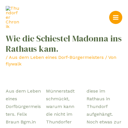
Zum
Post
Mai
Inhalt
navigation
Men
springen
Wie die Schiestel Madonna ins
Rathaus kam.
/
Aus dem Leben eines Dorf-Bürgermeisters
/ Von
flywalk
Aus dem Leben
Münnerstadt
diese im
eines
schmückt,
Rathaus in
Dorfbürgermeis
warum kann
Thundorf
ters. Felix
die nicht im
aufgehängt.
Braun Bgm.in
Thundorfer
Noch etwas zur