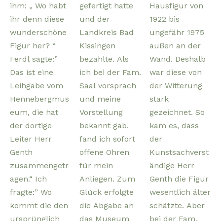
ihm: „ Wo habt
gefertigt hatte
Hausfigur von
ihr denn diese
und der
1922 bis
wunderschöne
Landkreis Bad
ungefähr 1975
Figur her? “
Kissingen
außen an der
Ferdl sagte:”
bezahlte. Als
Wand. Deshalb
Das ist eine
ich bei der Fam.
war diese von
Leihgabe vom
Saal vorsprach
der Witterung
Hennebergmus
und meine
stark
eum, die hat
Vorstellung
gezeichnet. So
der dortige
bekannt gab,
kam es, dass
Leiter Herr
fand ich sofort
der
Genth
offene Ohren
Kunstsachverst
zusammengetr
für mein
ändige Herr
agen.“ Ich
Anliegen. Zum
Genth die Figur
fragte:” Wo
Glück erfolgte
wesentlich älter
kommt die den
die Abgabe an
schätzte. Aber
ursprünglich
das Museum
bei der Fam.